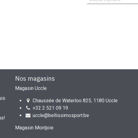
Nos magasins
Magasin Uccle
uis
Chaussée de Waterloo 825, 1180 Uccle
+32 2 521 09 19
uccle@bellissimosport.be
us!
Magasin Montjoie