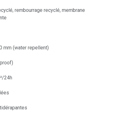
recyclé, rembourrage recyclé, membrane
nte
0 mm (water repellent)
proof)
m²/24h
llées
tidérapantes