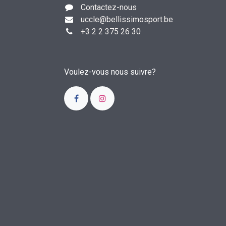
Contactez-nous
uccle
@bellissimosport.be
+3
2 2 375 26 30
Voulez-vous nous suivre?