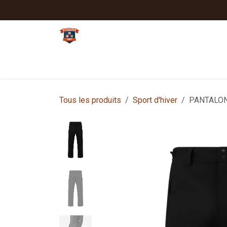
Se rendre au contenu
Tennis
Padel
Textiles clubs
Sport
Tous les produits
Sport d'hiver
PANTALON