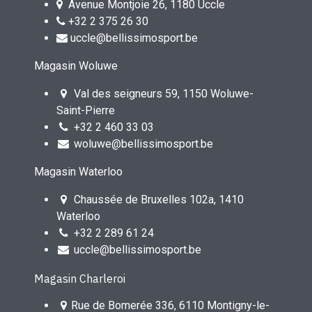
Avenue Montjoie 26, 1180 Uccle
+32 2 375 26 30
uccle@bellissimosport.be
Magasin Woluwe
Val des seigneurs 59, 1150 Woluwe-
Saint-Pierre
+32 2 460 33 03
woluwe@bellissimosport.be
Magasin Waterloo
Chaussée de Bruxelles 102a, 1410
Waterloo
+32 2 289 61 24
uccle@bellissimosport.be
Magasin Charleroi
Rue de Bomerée 336, 6110 Montigny-le-