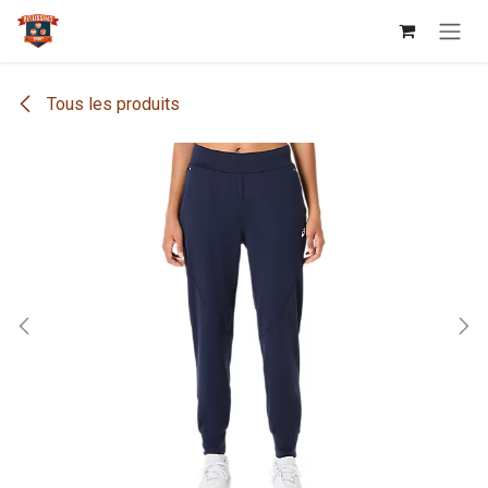
Se rendre au contenu
Tous les produits