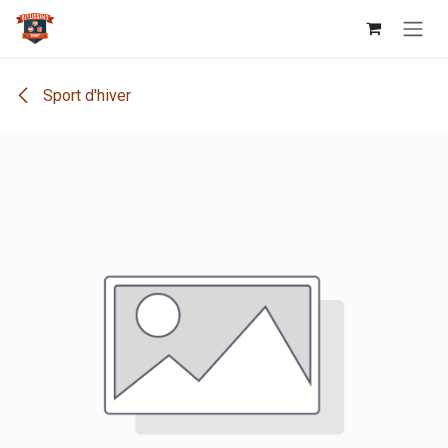
Se rendre au contenu
Sport d'hiver