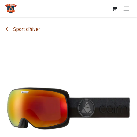
Se rendre au contenu
Sport d'hiver