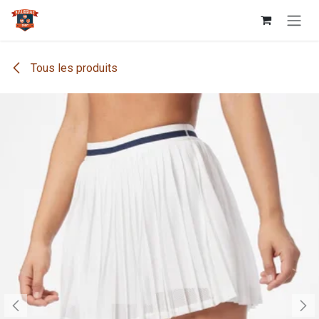
Se rendre au contenu
Tous les produits