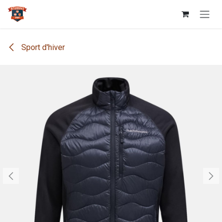
Se rendre au contenu
Sport d'hiver