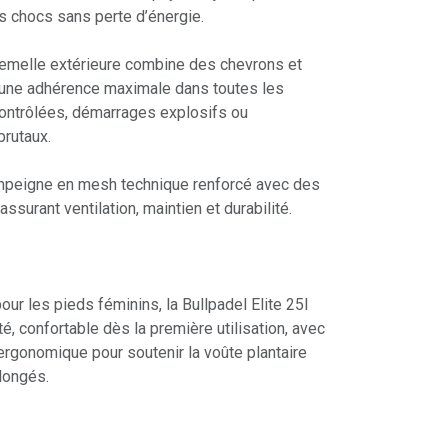
s chocs sans perte d’énergie.
semelle extérieure combine des chevrons et
 une adhérence maximale dans toutes les
contrôlées, démarrages explosifs ou
rutaux.
 Empeigne en mesh technique renforcé avec des
surant ventilation, maintien et durabilité.
r les pieds féminins, la Bullpadel Elite 25I
é, confortable dès la première utilisation, avec
ergonomique pour soutenir la voûte plantaire
longés.