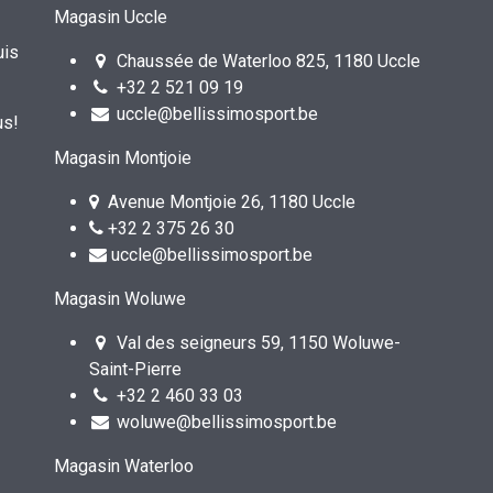
Magasin Uccle
uis
Chaussée de Waterloo 825, 1180 Uccle
+32 2 521 09 19
uccle@bellissimosport.be
us!
Magasin Montjoie
Avenue Montjoie 26, 1180 Uccle
+32 2 375 26 30
uccle@bellissimosport.be
Magasin Woluwe
Val des seigneurs 59, 1150 Woluwe-
Saint-Pierre
+32 2 460 33 03
woluwe@bellissimosport.be
Magasin Waterloo