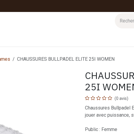
 d'hiver
Nos magasins
Impressions
Cartes-cadeaux
ames
CHAUSSURES BULLPADEL ELITE 25I WOMEN
CHAUSSUR
25I WOME
(0 avis)
Chaussures Bullpadel E
jouer avec puissance, st
Public : Femme