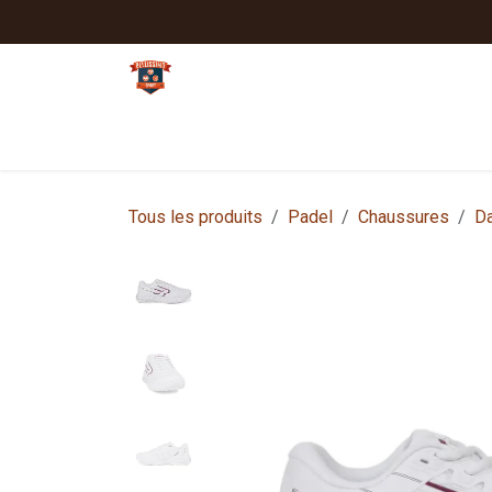
Se rendre au contenu
Tennis
Padel
Textiles clubs
Sport
Tous les produits
Padel
Chaussures
D