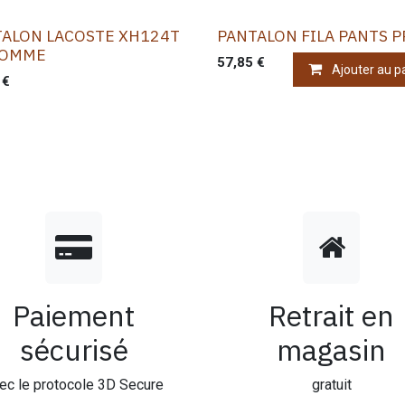
TALON LACOSTE XH124T
PANTALON FILA PANTS P
HOMME
57,85
€
Ajouter au p
€
Paiement
Retrait en
sécurisé
magasin
ec le protocole 3D Secure
gratuit