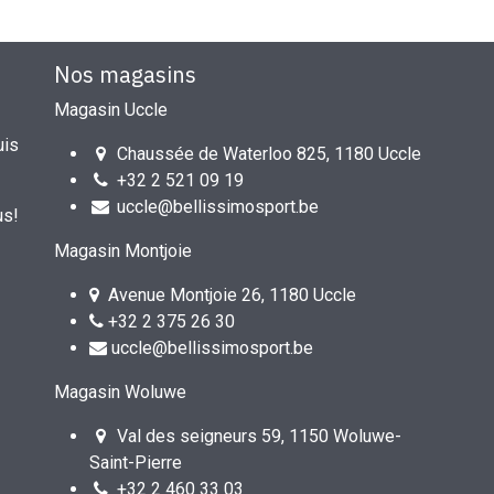
Nos magasins
Magasin Uccle
uis
Chaussée de Waterloo 825, 1180 Uccle
+32 2 521 09 19
uccle@bellissimosport.be
us!
Magasin Montjoie
Avenue Montjoie 26, 1180 Uccle
+32 2 375 26 30
uccle@bellissimosport.be
Magasin Woluwe
Val des seigneurs 59, 1150 Woluwe-
Saint-Pierre
+32 2 460 33 03