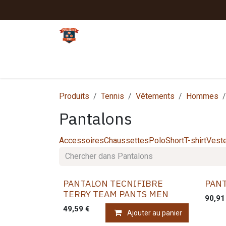
Se rendre au contenu
Tennis
Padel
Textiles clubs
Sport
Produits
Tennis
Vêtements
Hommes
Pantalons
Accessoires
Chaussettes
Polo
Short
T-shirt
Vest
PANTALON TECNIFIBRE
PAN
TERRY TEAM PANTS MEN
90,91
49,59
€
Ajouter au panier