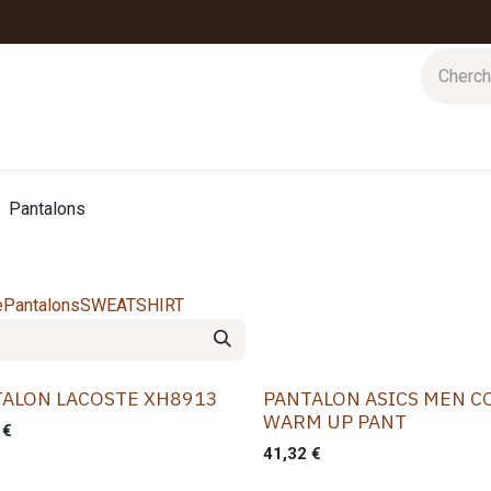
 d'hiver
Nos magasins
Impressions
Cartes-cadeaux
Pantalons
e
Pantalons
SWEATSHIRT
TALON LACOSTE XH8913
PANTALON ASICS MEN C
WARM UP PANT
€
41,32
€