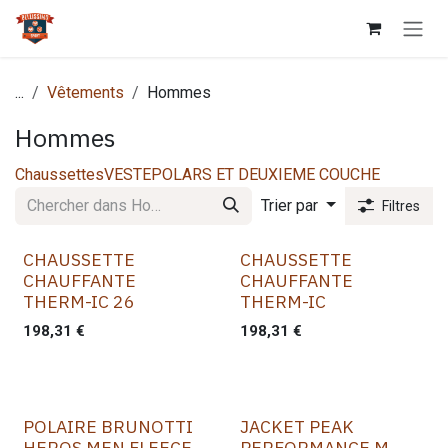
Se rendre au contenu
...
Vêtements
Hommes
Hommes
Chaussettes
VESTE
POLARS ET DEUXIEME COUCHE
Trier par
Filtres
CHAUSSETTE
CHAUSSETTE
CHAUFFANTE
CHAUFFANTE
THERM-IC 26
THERM-IC
198,31
€
198,31
€
POLAIRE BRUNOTTI
JACKET PEAK
HEROS MEN FLEECE
PERFORMANCE M