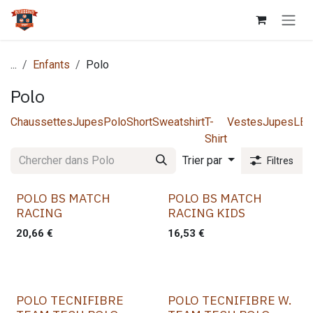
Se rendre au contenu
...
Enfants
Polo
Polo
Chaussettes
Jupes
Polo
Short
Sweatshirt
T-
Vestes
Jupes
LEG
Shirt
Trier par
Filtres
POLO BS MATCH
POLO BS MATCH
RACING
RACING KIDS
20,66
€
16,53
€
POLO TECNIFIBRE
POLO TECNIFIBRE W.