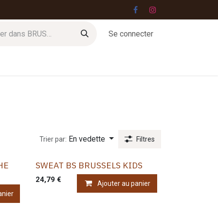
Se connecter
Jobs
Contact
En vedette
Trier par:
Filtres
HE
SWEAT BS BRUSSELS KIDS
24,79
€
Ajouter au panier
anier