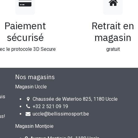
Paiement
Retrait en
sécurisé
magasin
ec le protocole 3D Secure
gratuit
Nos magasins
Magasin Uccle
uis
Chaussée de Waterloo 825, 1180 Uccle
+32 2 521 09 19
uccle@bellissimosport.be
us!
Magasin Montjoie