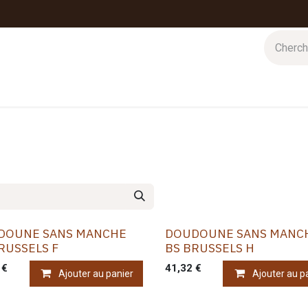
 d'hiver
Nos magasins
Impressions
Cartes-cadeaux
DOUNE SANS MANCHE
DOUDOUNE SANS MANC
RUSSELS F
BS BRUSSELS H
€
41,32
€
Ajouter au panier
Ajouter au p