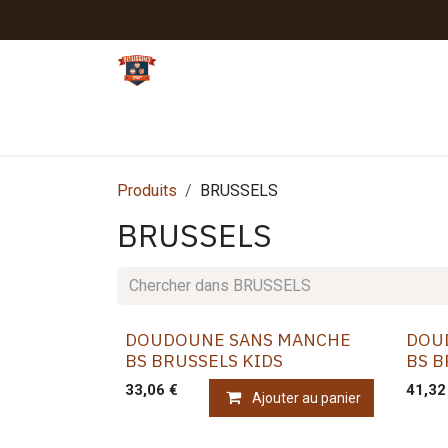
Se rendre au contenu
Tennis
Padel
Textiles clubs
Sport
Produits
BRUSSELS
BRUSSELS
DOUDOUNE SANS MANCHE
DOU
BS BRUSSELS KIDS
BS B
33,06
€
41,32
Ajouter au panier