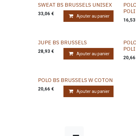
SWEAT BS BRUSSELS UNISEX
POLO
POL
33,06
€
Ajouter au panier
16,53
JUPE BS BRUSSELS
POLO
POL
28,93
€
Ajouter au panier
20,66
POLO BS BRUSSELS W COTON
20,66
€
Ajouter au panier