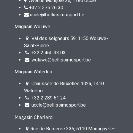
Avenue Montjoie 26, 1180 Uccle
+32 2 375 26 30
uccle@bellissimosport.be
Magasin Woluwe
Val des seigneurs 59, 1150 Woluwe-
Saint-Pierre
+32 2 460 33 03
woluwe@bellissimosport.be
Magasin Waterloo
Chaussée de Bruxelles 102a, 1410
Waterloo
+32 2 289 61 24
uccle@bellissimosport.be
Magasin Charleroi
Rue de Bomerée 336, 6110 Montigny-le-