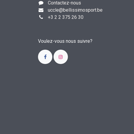
Contactez-nous
uccle
@bellissimosport.be
+3
2 2 375 26 30
Voulez-vous nous suivre?