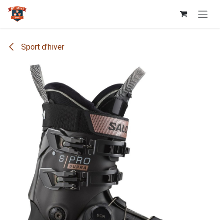
Se rendre au contenu
Sport d'hiver