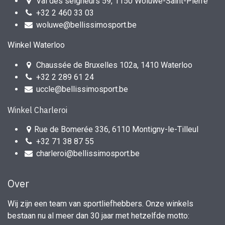
Val des seigneurs 59, 1150 Woluwe-Saint-Pierre
+32 2 460 33 03
woluwe@bellissimosport.be
Winkel Waterloo
Chaussée de Bruxelles 102a, 1410 Waterloo
+32 2 289 61 24
uccle@bellissimosport.be
Winkel Charleroi
Rue de Bomerée 336, 6110 Montigny-le-Tilleul
+32 71 38 87 55
charleroi@bellissimosport.be
Over
Wij zijn een team van sportliefhebbers. Onze winkels
bestaan nu al meer dan 30 jaar met hetzelfde motto: