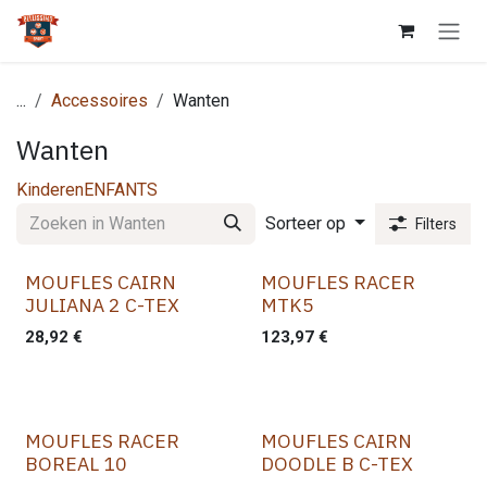
Overslaan naar inhoud
...
Accessoires
Wanten
Wanten
Kinderen
ENFANTS
Sorteer op
Filters
MOUFLES CAIRN
MOUFLES RACER
JULIANA 2 C-TEX
MTK5
28,92
€
123,97
€
MOUFLES RACER
MOUFLES CAIRN
BOREAL 10
DOODLE B C-TEX