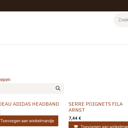
sport
Onze winkels
Textieldruk
Cadeaukaarten
Jobs
repen
DEAU ADIDAS HEADBAND
SERRE POIGNETS FILA
ARNST
€
7,44
€
Toevoegen aan winkelmandje
Toevoegen aan winkelma