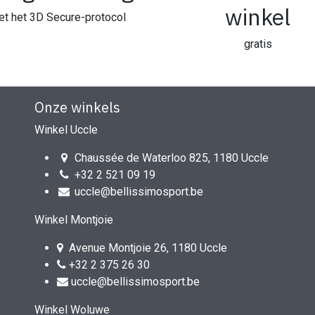
winkel
t het 3D Secure-protocol
gratis
Onze winkels
Winkel Uccle
Chaussée de Waterloo 825, 1180 Uccle
+32 2 521 09 19
uccle@bellissimosport.be
Winkel Montjoie
Avenue Montjoie 26, 1180 Uccle
+32 2 375 26 30
uccle@bellissimosport.be
Winkel Woluwe