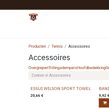
Overslaan naar inhoud
Tennis
Padel
Textielclubs
Winter
Producten
Tennis
Accessoires
Accessoires
Overgrepen
Trillingsdempers
Hoofdbedekking
G
ESSUI WILSON SPORT TOWEL
BAN
20,66
€
9,92