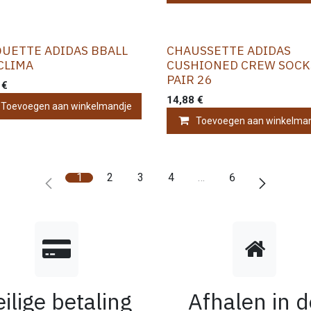
UETTE ADIDAS BBALL
CHAUSSETTE ADIDAS
CLIMA
CUSHIONED CREW SOCK
PAIR 26
€
14,88
€
Toevoegen aan winkelmandje
Toevoegen aan winkelma
1
2
3
4
…
6
eilige betaling
Afhalen in d