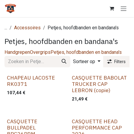
Overslaan naar inhoud
...
Accessoires
Petjes, hoofdbanden en bandana's
Petjes, hoofdbanden en bandana's
Handgrepen
Overgrips
Petjes, hoofdbanden en bandana's
Sorteer op
Filters
CHAPEAU LACOSTE
CASQUETTE BABOLAT
RK0371
TRUCKER CAP
LEBRON (copie)
107,44
€
21,49
€
CASQUETTE
CASQUETTE HEAD
BULLPADEL
PERFORMANCE CAP
BPG26PRM
2026